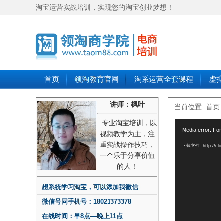
淘宝运营实战培训，实现您的淘宝创业梦想！
首页
领淘教育官网
淘系运营全套课程
虚
讲师：枫叶
当前位置:
首页
专业淘宝培训，以
视
Media error: For
视频教学为主，注
频
重实战操作技巧，
播
下载文件: http://clou
一个乐于分享价值
放
的人！
器
想系统学习淘宝，可以添加我微信
微信号同手机号：18021373378
在线时间：早8点—晚上11点