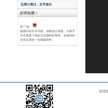
无周六周日，无节假日
好评如潮！
雨***裳：
视频内容非常详细，讲解直白易懂，为新手
开店规避了很多无法预料的弯路。是难得的
非常实用的一款视频资料。
y***情：
枫叶老师的视频讲解条理清晰、深入浅出，
是淘宝新手的最佳选择。老师本人很是随
和，很有耐心，是我在虚拟的网络上见过是
最负责任的老师。
a***芳：
好评！我是在百度上面找到枫叶老师的课
程，才买的课程。课程很棒！学起来很方
便！枫叶老师讲的很详细，超级棒！
友情
2***生：
视频非常的好，清晰易懂，讲解的很全面也
很细致，很适合淘宝开店的新人，跟老师